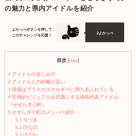
の魅力と県内アイドルを紹介
よかっぺボタンを押して
2よかっぺ
このチャレンジを応援！
目次
[
hide
]
1
アイドルの楽しみ方
2
アイドルとの距離が近い
3
現場はプラスのエネルギーに満ちあふれている
4
圧倒的ビジュアルを武器にする福島代表アイドル
『せせらぎ小町』
5
せせらぎ小町のメンバー紹介
5.1
りづき
5.2
ひなの
5.3
ほのか