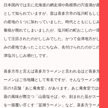
日本国内では主に北海道の網走湖や島根県の宍道湖が産地
として知られていますが、昔は喜多方市の塩川町もしじみ
の産地の１つに加わっていました。時代とともにしじみの
養殖が廃れてしまいましたが、塩川町の町おこしの一環と
して注目されたのがしじみでした。かつて会津地方がしじ
みの産地であったことにちなみ、名付けられたのがこの会
津塩川しじみ潮だしです。
喜多方市と言えば喜多方ラーメンと言われるほど喜多方ラ
ーメンはご当地麺として有名ですが、そんなラーメン激戦
区の1店舗「あじ庵食堂」があります。あじ庵食堂では山
葵の風味が際立つ「山葵塩そば」や、刻まれた韮がスープ
を一面覆い尽くす「韮潮ラーメン」など、喜多方ラーメン