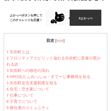
よかっぺボタンを押して
0よかっぺ
このチャレンジを応援！
目次
[
hide
]
1
矢吹町とは
2
フロンティアスピリット溢れる矢吹町に若者が惹か
れる訳
3
矢吹町への移住の流れ
4
NPO法人 ふれっしゅ・すてーじ事務局を知る
5
矢吹町定住支援制度を知る
6
住宅・空き家について
7
仕事について
8
子育てについて
9
移住者のコミュニティ