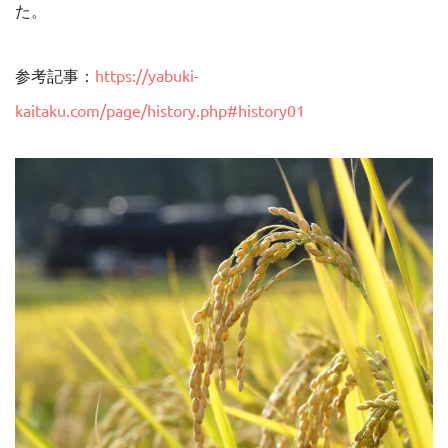
た。
参考記事：
https://yabuki-
kaitaku.com/page/history.php#history01